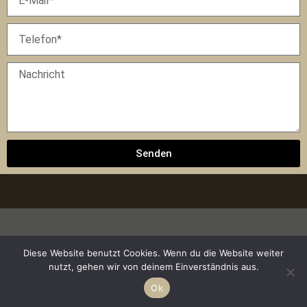
Senden
Häufige
Diese Website benutzt Cookies. Wenn du die Website weiter
SOZIALE MEDIEN
KONTAKT
nutzt, gehen wir von deinem Einverständnis aus.
Sickenberg
Gründe
ERKUNDEN
Ok
Home
13/4/67,
Immobilienverrentung