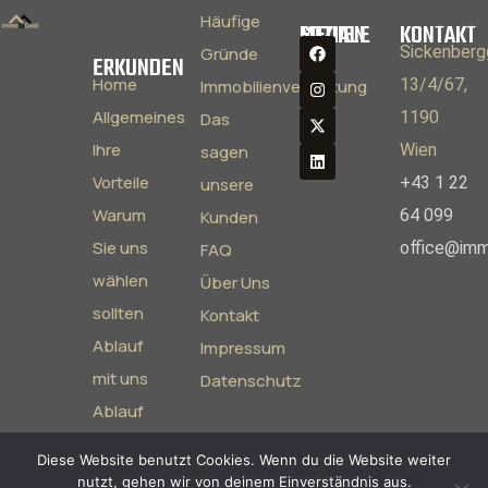
Häufige
SOZIALE MEDIEN
KONTAKT
Sickenberg
Gründe
ERKUNDEN
Home
13/4/67,
Immobilienverrentung
Allgemeines
1190
Das
Ihre
Wien
sagen
Vorteile
+43 1 22
unsere
Warum
64 099
Kunden
Sie uns
office@imm
FAQ
wählen
Über Uns
sollten
Kontakt
Ablauf
Impressum
mit uns
Datenschutz
Ablauf
mit
Diese Website benutzt Cookies. Wenn du die Website weiter
Makler
nutzt, gehen wir von deinem Einverständnis aus.